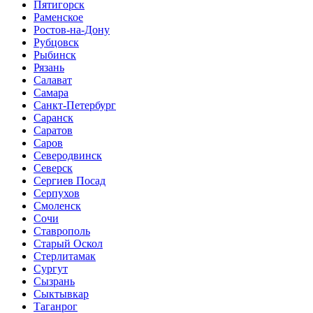
Пятигорск
Раменское
Ростов-на-Дону
Рубцовск
Рыбинск
Рязань
Салават
Самара
Санкт-Петербург
Саранск
Саратов
Саров
Северодвинск
Северск
Сергиев Посад
Серпухов
Смоленск
Сочи
Ставрополь
Старый Оскол
Стерлитамак
Сургут
Сызрань
Сыктывкар
Таганрог