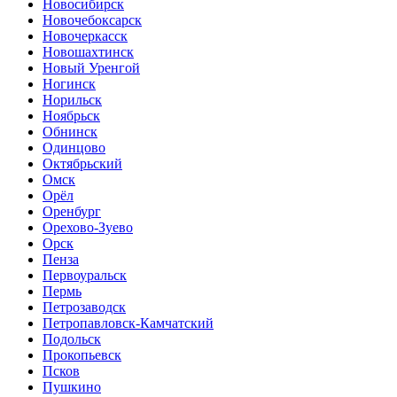
Новосибирск
Новочебоксарск
Новочеркасск
Новошахтинск
Новый Уренгой
Ногинск
Норильск
Ноябрьск
Обнинск
Одинцово
Октябрьский
Омск
Орёл
Оренбург
Орехово-Зуево
Орск
Пенза
Первоуральск
Пермь
Петрозаводск
Петропавловск-Камчатский
Подольск
Прокопьевск
Псков
Пушкино