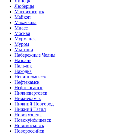
Липецк
Люберцы
Магнитогорск
Майкоп
Махачкала
Миасс
Москва
Мурманск
Муром
Мытищи
Набережные Челны
Назрань
Нальчик
Находка
Невинномысск
Нефтекамск
Нефтеюганск
Нижневартовск
Нижнекамск
Нижний Новгород
Нижний Тагил
Новокузнецк
Новокуйбышевск
Новомосковск
Новороссийск