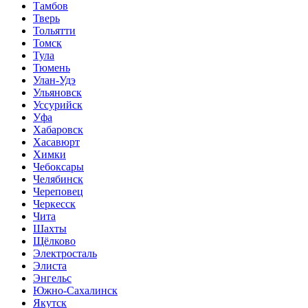
Тамбов
Тверь
Тольятти
Томск
Тула
Тюмень
Улан-Удэ
Ульяновск
Уссурийск
Уфа
Хабаровск
Хасавюрт
Химки
Чебоксары
Челябинск
Череповец
Черкесск
Чита
Шахты
Щёлково
Электросталь
Элиста
Энгельс
Южно-Сахалинск
Якутск