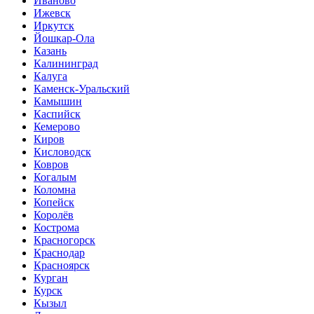
Иваново
Ижевск
Иркутск
Йошкар-Ола
Казань
Калининград
Калуга
Каменск-Уральский
Камышин
Каспийск
Кемерово
Киров
Кисловодск
Ковров
Когалым
Коломна
Копейск
Королёв
Кострома
Красногорск
Краснодар
Красноярск
Курган
Курск
Кызыл