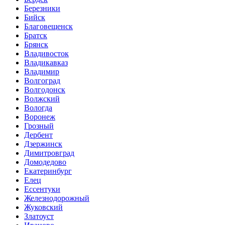
Березники
Бийск
Благовещенск
Братск
Брянск
Владивосток
Владикавказ
Владимир
Волгоград
Волгодонск
Волжский
Вологда
Воронеж
Грозный
Дербент
Дзержинск
Димитровград
Домодедово
Екатеринбург
Елец
Ессентуки
Железнодорожный
Жуковский
Златоуст