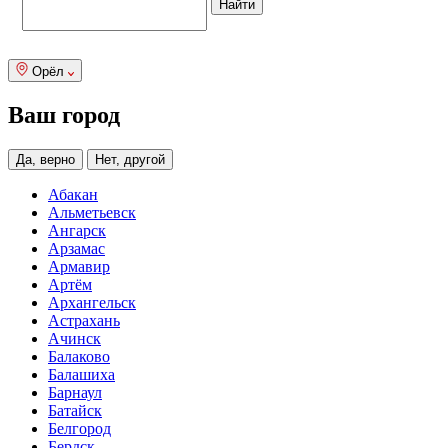
Орёл
Ваш город
Да, верно
Нет, другой
Абакан
Альметьевск
Ангарск
Арзамас
Армавир
Артём
Архангельск
Астрахань
Ачинск
Балаково
Балашиха
Барнаул
Батайск
Белгород
Бердск