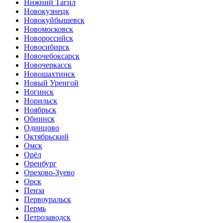
Нижний Тагил
Новокузнецк
Новокуйбышевск
Новомосковск
Новороссийск
Новосибирск
Новочебоксарск
Новочеркасск
Новошахтинск
Новый Уренгой
Ногинск
Норильск
Ноябрьск
Обнинск
Одинцово
Октябрьский
Омск
Орёл
Оренбург
Орехово-Зуево
Орск
Пенза
Первоуральск
Пермь
Петрозаводск