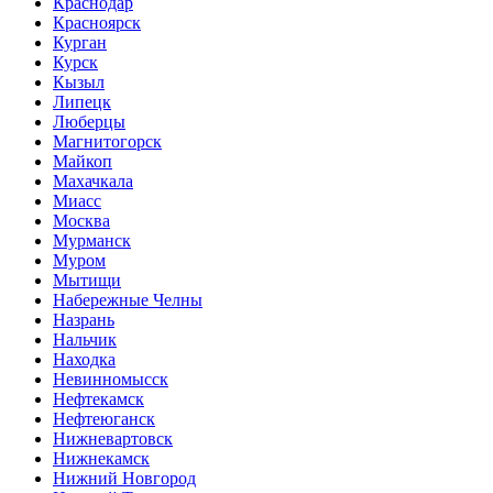
Краснодар
Красноярск
Курган
Курск
Кызыл
Липецк
Люберцы
Магнитогорск
Майкоп
Махачкала
Миасс
Москва
Мурманск
Муром
Мытищи
Набережные Челны
Назрань
Нальчик
Находка
Невинномысск
Нефтекамск
Нефтеюганск
Нижневартовск
Нижнекамск
Нижний Новгород