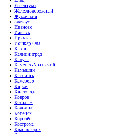
Елец
Ессентуки
Железнодорожный
Жуковский
Златоуст
Иваново
Ижевск
Иркутск
Йошкар-Ола
Казань
Калининград
Калуга
Каменск-Уральский
Камышин
Каспийск
Кемерово
Киров
Кисловодск
Ковров
Когалым
Коломна
Копейск
Королёв
Кострома
Красногорск