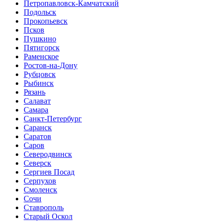
Петропавловск-Камчатский
Подольск
Прокопьевск
Псков
Пушкино
Пятигорск
Раменское
Ростов-на-Дону
Рубцовск
Рыбинск
Рязань
Салават
Самара
Санкт-Петербург
Саранск
Саратов
Саров
Северодвинск
Северск
Сергиев Посад
Серпухов
Смоленск
Сочи
Ставрополь
Старый Оскол