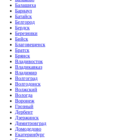
Балашиха
Барнаул
Батайск
Белгород
Бердск
Березники
Бийск
Благовещенск
Братск
Брянск
Владивосток
Владикавказ
Владимир
Волгоград
Волгодонск
Волжский
Вологда
Воронеж
Грозный
Дербент
Дзержинск
Димитровград
Домодедово
Екатеринбург