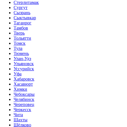
Стерлитамак
Сургут
Сызрань
Сыктывкар
Таганрог
Тамбов
Тверь
Тольятти
Томск
Тула
Тюмень
Улан-Удэ
Ульяновск
Уссурийск
Уфа
Хабаровск
Хасавюрт
Химки
Чебоксары
Челябинск
Череповец
Черкесск
Чита
Шахты
Щёлково