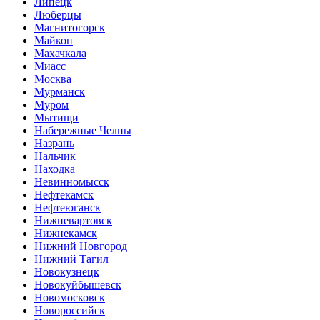
Липецк
Люберцы
Магнитогорск
Майкоп
Махачкала
Миасс
Москва
Мурманск
Муром
Мытищи
Набережные Челны
Назрань
Нальчик
Находка
Невинномысск
Нефтекамск
Нефтеюганск
Нижневартовск
Нижнекамск
Нижний Новгород
Нижний Тагил
Новокузнецк
Новокуйбышевск
Новомосковск
Новороссийск