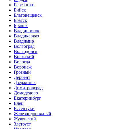
Березники
Бийск
Благовещенск
Братск
Брянск
Владивосток
Владикавказ
Владимир
Волгоград
Волгодонск
Волжский
Вологда
Воронеж
Грозный
Дербент
Дзержинск
Димитровград
Домодедово
Екатеринбург
Елец
Ессентуки
Железнодорожный
Жуковский
Златоуст