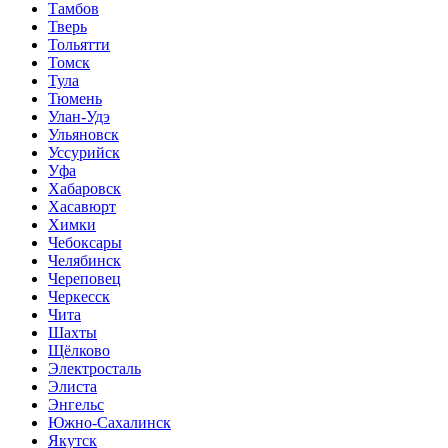
Тамбов
Тверь
Тольятти
Томск
Тула
Тюмень
Улан-Удэ
Ульяновск
Уссурийск
Уфа
Хабаровск
Хасавюрт
Химки
Чебоксары
Челябинск
Череповец
Черкесск
Чита
Шахты
Щёлково
Электросталь
Элиста
Энгельс
Южно-Сахалинск
Якутск