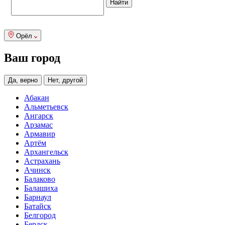
Орёл
Ваш город
Да, верно
Нет, другой
Абакан
Альметьевск
Ангарск
Арзамас
Армавир
Артём
Архангельск
Астрахань
Ачинск
Балаково
Балашиха
Барнаул
Батайск
Белгород
Бердск