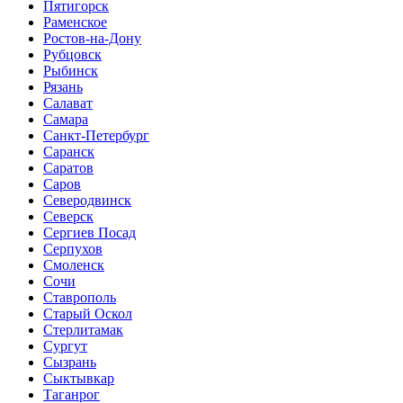
Пятигорск
Раменское
Ростов-на-Дону
Рубцовск
Рыбинск
Рязань
Салават
Самара
Санкт-Петербург
Саранск
Саратов
Саров
Северодвинск
Северск
Сергиев Посад
Серпухов
Смоленск
Сочи
Ставрополь
Старый Оскол
Стерлитамак
Сургут
Сызрань
Сыктывкар
Таганрог