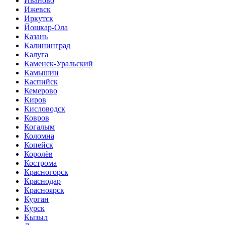
Иваново
Ижевск
Иркутск
Йошкар-Ола
Казань
Калининград
Калуга
Каменск-Уральский
Камышин
Каспийск
Кемерово
Киров
Кисловодск
Ковров
Когалым
Коломна
Копейск
Королёв
Кострома
Красногорск
Краснодар
Красноярск
Курган
Курск
Кызыл