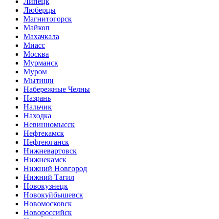
Липецк
Люберцы
Магнитогорск
Майкоп
Махачкала
Миасс
Москва
Мурманск
Муром
Мытищи
Набережные Челны
Назрань
Нальчик
Находка
Невинномысск
Нефтекамск
Нефтеюганск
Нижневартовск
Нижнекамск
Нижний Новгород
Нижний Тагил
Новокузнецк
Новокуйбышевск
Новомосковск
Новороссийск