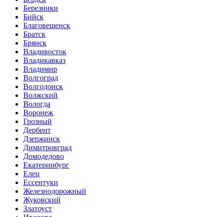
Березники
Бийск
Благовещенск
Братск
Брянск
Владивосток
Владикавказ
Владимир
Волгоград
Волгодонск
Волжский
Вологда
Воронеж
Грозный
Дербент
Дзержинск
Димитровград
Домодедово
Екатеринбург
Елец
Ессентуки
Железнодорожный
Жуковский
Златоуст