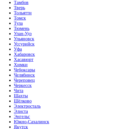
Тамбов
Тверь
Тольятти
Томск
Тула
Тюмень
Улан-Удэ
Ульяновск
Уссурийск
Уфа
Хабаровск
Хасавюрт
Химки
Чебоксары
Челябинск
Череповец
Черкесск
Чита
Шахты
Щёлково
Электросталь
Элиста
Энгельс
Южно-Сахалинск
Якутск