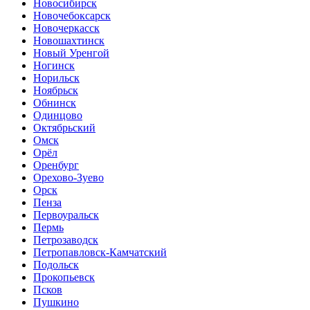
Новосибирск
Новочебоксарск
Новочеркасск
Новошахтинск
Новый Уренгой
Ногинск
Норильск
Ноябрьск
Обнинск
Одинцово
Октябрьский
Омск
Орёл
Оренбург
Орехово-Зуево
Орск
Пенза
Первоуральск
Пермь
Петрозаводск
Петропавловск-Камчатский
Подольск
Прокопьевск
Псков
Пушкино