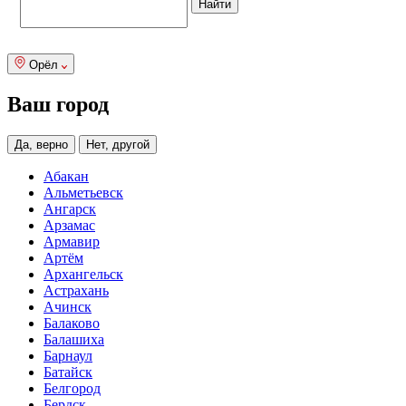
Орёл
Ваш город
Да, верно
Нет, другой
Абакан
Альметьевск
Ангарск
Арзамас
Армавир
Артём
Архангельск
Астрахань
Ачинск
Балаково
Балашиха
Барнаул
Батайск
Белгород
Бердск