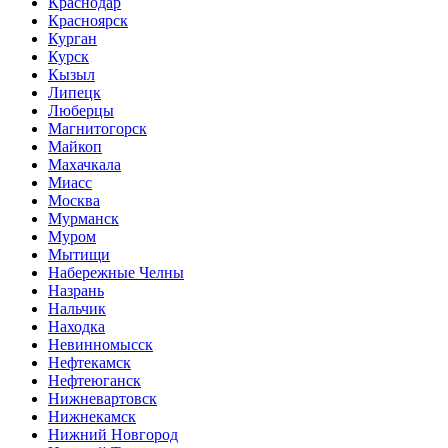
Краснодар
Красноярск
Курган
Курск
Кызыл
Липецк
Люберцы
Магнитогорск
Майкоп
Махачкала
Миасс
Москва
Мурманск
Муром
Мытищи
Набережные Челны
Назрань
Нальчик
Находка
Невинномысск
Нефтекамск
Нефтеюганск
Нижневартовск
Нижнекамск
Нижний Новгород