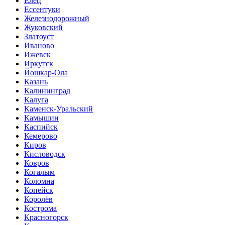
Елец
Ессентуки
Железнодорожный
Жуковский
Златоуст
Иваново
Ижевск
Иркутск
Йошкар-Ола
Казань
Калининград
Калуга
Каменск-Уральский
Камышин
Каспийск
Кемерово
Киров
Кисловодск
Ковров
Когалым
Коломна
Копейск
Королёв
Кострома
Красногорск