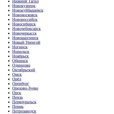
Нижний Тагил
Новокузнецк
Новокуйбышевск
Новомосковск
Новороссийск
Новосибирск
Новочебоксарск
Новочеркасск
Новошахтинск
Новый Уренгой
Ногинск
Норильск
Ноябрьск
Обнинск
Одинцово
Октябрьский
Омск
Орёл
Оренбург
Орехово-Зуево
Орск
Пенза
Первоуральск
Пермь
Петрозаводск