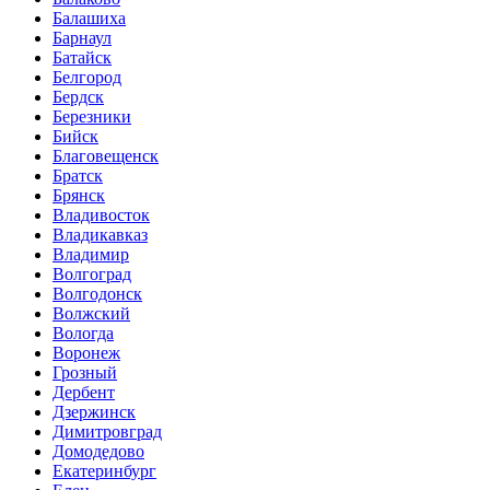
Балашиха
Барнаул
Батайск
Белгород
Бердск
Березники
Бийск
Благовещенск
Братск
Брянск
Владивосток
Владикавказ
Владимир
Волгоград
Волгодонск
Волжский
Вологда
Воронеж
Грозный
Дербент
Дзержинск
Димитровград
Домодедово
Екатеринбург