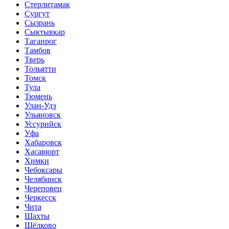
Стерлитамак
Сургут
Сызрань
Сыктывкар
Таганрог
Тамбов
Тверь
Тольятти
Томск
Тула
Тюмень
Улан-Удэ
Ульяновск
Уссурийск
Уфа
Хабаровск
Хасавюрт
Химки
Чебоксары
Челябинск
Череповец
Черкесск
Чита
Шахты
Щёлково