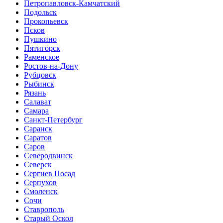
Петропавловск-Камчатский
Подольск
Прокопьевск
Псков
Пушкино
Пятигорск
Раменское
Ростов-на-Дону
Рубцовск
Рыбинск
Рязань
Салават
Самара
Санкт-Петербург
Саранск
Саратов
Саров
Северодвинск
Северск
Сергиев Посад
Серпухов
Смоленск
Сочи
Ставрополь
Старый Оскол