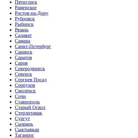
Пятигорск
Раменское
Ростов-на-Дону
Рубцовск
Рыбинск
Рязань
Салават
Самара
Санкт-Петербург
Саранск
Саратов
Саров
Северодвинск
Северск
Сергиев Посад
Серпухов
Смоленск
Сочи
Ставрополь
Старый Оскол
Стерлитамак
Сургут
Сызрань
Сыктывкар
Таганрог