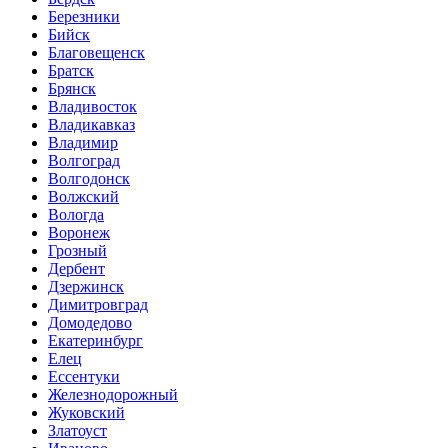
Березники
Бийск
Благовещенск
Братск
Брянск
Владивосток
Владикавказ
Владимир
Волгоград
Волгодонск
Волжский
Вологда
Воронеж
Грозный
Дербент
Дзержинск
Димитровград
Домодедово
Екатеринбург
Елец
Ессентуки
Железнодорожный
Жуковский
Златоуст