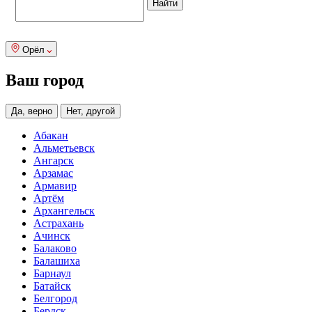
Орёл
Ваш город
Да, верно
Нет, другой
Абакан
Альметьевск
Ангарск
Арзамас
Армавир
Артём
Архангельск
Астрахань
Ачинск
Балаково
Балашиха
Барнаул
Батайск
Белгород
Бердск