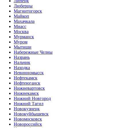
Липецк
Люберцы
Магнитогорск
Майкоп
Махачкала
Миасс
Москва
Мурманск
Муром
Мытищи
Набережные Челны
Назрань
Нальчик
Находка
Невинномысск
Нефтекамск
Нефтеюганск
Нижневартовск
Нижнекамск
Нижний Новгород
Нижний Тагил
Новокузнецк
Новокуйбышевск
Новомосковск
Новороссийск