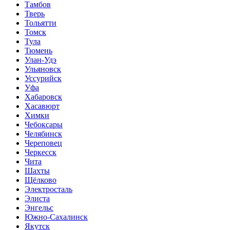
Тамбов
Тверь
Тольятти
Томск
Тула
Тюмень
Улан-Удэ
Ульяновск
Уссурийск
Уфа
Хабаровск
Хасавюрт
Химки
Чебоксары
Челябинск
Череповец
Черкесск
Чита
Шахты
Щёлково
Электросталь
Элиста
Энгельс
Южно-Сахалинск
Якутск