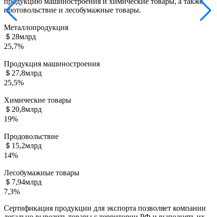
продукцию машиностроения и химические товары, а также
протовольствие и лесобумажные товары.
Металлопродукция
＄28
млрд
25,7%
Продукция машиностроения
＄27,8
млрд
25,5%
Химические товары
＄20,8
млрд
19%
Продовольствие
＄15,2
млрд
14%
Лесобумажные товары
＄7,94
млрд
7,3%
Сертификация продукции для экспорта позволяет
компании
легально вывозить товары с территории РФ и выполнять их