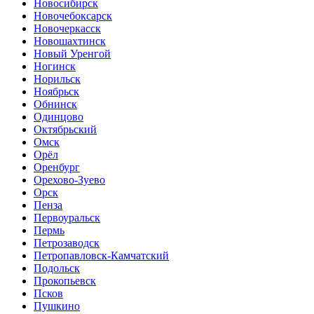
Новосибирск
Новочебоксарск
Новочеркасск
Новошахтинск
Новый Уренгой
Ногинск
Норильск
Ноябрьск
Обнинск
Одинцово
Октябрьский
Омск
Орёл
Оренбург
Орехово-Зуево
Орск
Пенза
Первоуральск
Пермь
Петрозаводск
Петропавловск-Камчатский
Подольск
Прокопьевск
Псков
Пушкино