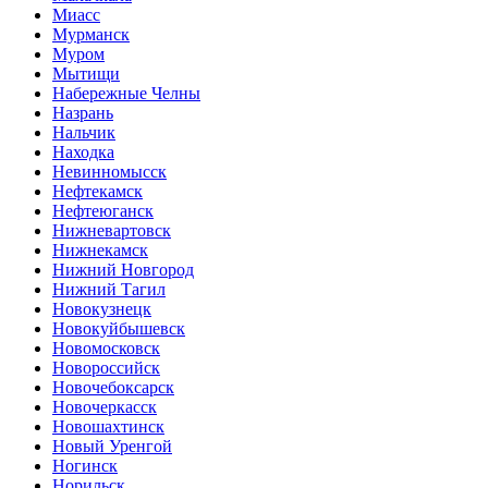
Миасс
Мурманск
Муром
Мытищи
Набережные Челны
Назрань
Нальчик
Находка
Невинномысск
Нефтекамск
Нефтеюганск
Нижневартовск
Нижнекамск
Нижний Новгород
Нижний Тагил
Новокузнецк
Новокуйбышевск
Новомосковск
Новороссийск
Новочебоксарск
Новочеркасск
Новошахтинск
Новый Уренгой
Ногинск
Норильск