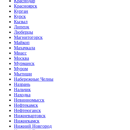
Краснодар
Красноярск
Курган
Курск
Кызыл
Липецк
Люберцы
Магнитогорск
Майкоп
Махачкала
Миасс
Москва
Мурманск
Муром
Мытищи
Набережные Челны
Назрань
Нальчик
Находка
Невинномысск
Нефтекамск
Нефтеюганск
Нижневартовск
Нижнекамск
Нижний Новгород