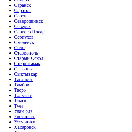
Саранск
Саратов
Саров
Северодвинск
Северск
Сергиев Посад
Серпухов
Смоленск
Сочи
Ставрополь
Старый Оскол
Стерлитамак
Сызрань
Сыктывкар
Таганрог
Тамбов
Тверь
Тольятти
Томск
Тула
Улан-Удэ
Ульяновск
Уссурийск
Хабаровск