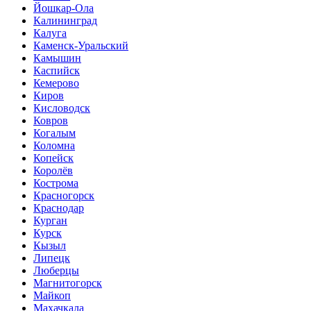
Йошкар-Ола
Калининград
Калуга
Каменск-Уральский
Камышин
Каспийск
Кемерово
Киров
Кисловодск
Ковров
Когалым
Коломна
Копейск
Королёв
Кострома
Красногорск
Краснодар
Курган
Курск
Кызыл
Липецк
Люберцы
Магнитогорск
Майкоп
Махачкала