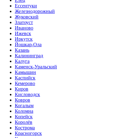
Елец
Ессентуки
Железнодорожный
Жуковский
Златоуст
Иваново
Ижевск
Иркутск
Йошкар-Ола
Казань
Калининград
Калуга
Каменск-Уральский
Камышин
Каспийск
Кемерово
Киров
Кисловодск
Ковров
Когалым
Коломна
Копейск
Королёв
Кострома
Красногорск