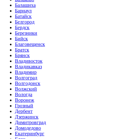
Балашиха
Барнаул
Батайск
Белгород
Бердск
Березники
Бийск
Благовещенск
Братск
Брянск
Владивосток
Владикавказ
Владимир
Волгоград
Волгодонск
Волжский
Вологда
Воронеж
Грозный
Дербент
Дзержинск
Димитровград
Домодедово
Екатеринбург