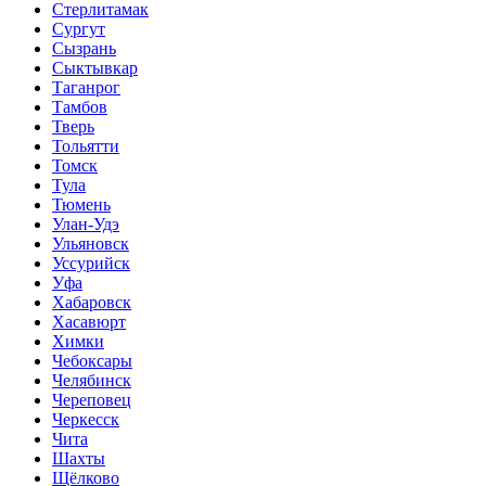
Стерлитамак
Сургут
Сызрань
Сыктывкар
Таганрог
Тамбов
Тверь
Тольятти
Томск
Тула
Тюмень
Улан-Удэ
Ульяновск
Уссурийск
Уфа
Хабаровск
Хасавюрт
Химки
Чебоксары
Челябинск
Череповец
Черкесск
Чита
Шахты
Щёлково