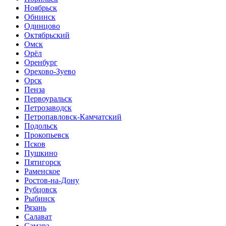
Ноябрьск
Обнинск
Одинцово
Октябрьский
Омск
Орёл
Оренбург
Орехово-Зуево
Орск
Пенза
Первоуральск
Петрозаводск
Петропавловск-Камчатский
Подольск
Прокопьевск
Псков
Пушкино
Пятигорск
Раменское
Ростов-на-Дону
Рубцовск
Рыбинск
Рязань
Салават
Самара