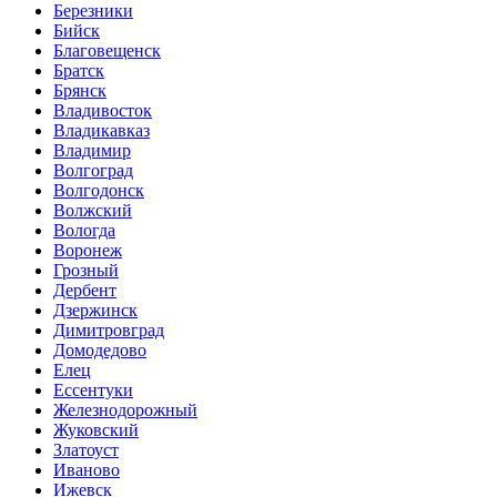
Березники
Бийск
Благовещенск
Братск
Брянск
Владивосток
Владикавказ
Владимир
Волгоград
Волгодонск
Волжский
Вологда
Воронеж
Грозный
Дербент
Дзержинск
Димитровград
Домодедово
Елец
Ессентуки
Железнодорожный
Жуковский
Златоуст
Иваново
Ижевск