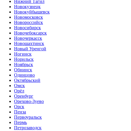
Нижний Тагил
Новокузнецк
Новокуйбышевск
Новомосковск
Новороссийск
Новосибирск
Новочебоксарск
Новочеркасск
Новошахтинск
Новый Уренгой
Ногинск
Норильск
Ноябрьск
Обнинск
Одинцово
Октябрьский
Омск
Орёл
Оренбург
Орехово-Зуево
Орск
Пенза
Первоуральск
Пермь
Петрозаводск