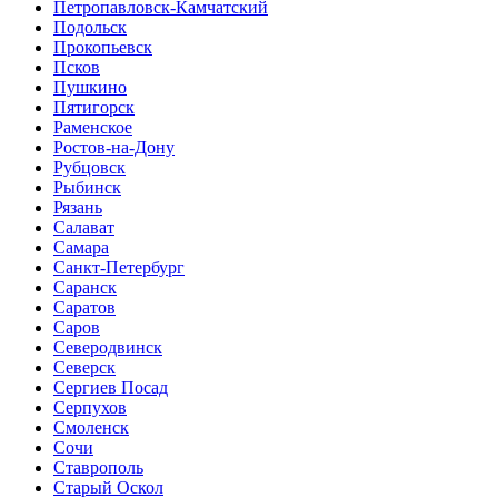
Петропавловск-Камчатский
Подольск
Прокопьевск
Псков
Пушкино
Пятигорск
Раменское
Ростов-на-Дону
Рубцовск
Рыбинск
Рязань
Салават
Самара
Санкт-Петербург
Саранск
Саратов
Саров
Северодвинск
Северск
Сергиев Посад
Серпухов
Смоленск
Сочи
Ставрополь
Старый Оскол