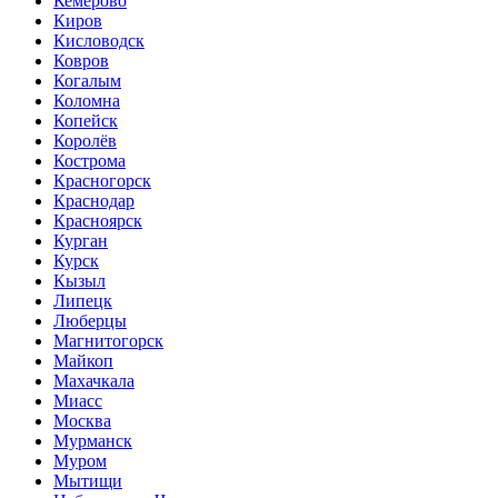
Кемерово
Киров
Кисловодск
Ковров
Когалым
Коломна
Копейск
Королёв
Кострома
Красногорск
Краснодар
Красноярск
Курган
Курск
Кызыл
Липецк
Люберцы
Магнитогорск
Майкоп
Махачкала
Миасс
Москва
Мурманск
Муром
Мытищи