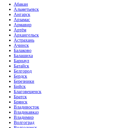
Абакан
Альметьевск
Ангарск
Арзамас
Армавир
Артём
Архангельск
Астрахань
Ачинск
Балаково
Балашиха
Барнаул
Батайск
Белгород
Бердск
Березники
Бийск
Благовещенск
Братск
Брянск
Владивосток
Владикавказ
Владимир
Волгоград
Волгодонск