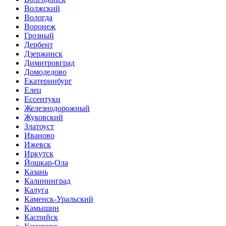
Волжский
Вологда
Воронеж
Грозный
Дербент
Дзержинск
Димитровград
Домодедово
Екатеринбург
Елец
Ессентуки
Железнодорожный
Жуковский
Златоуст
Иваново
Ижевск
Иркутск
Йошкар-Ола
Казань
Калининград
Калуга
Каменск-Уральский
Камышин
Каспийск