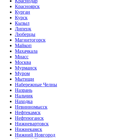
Краснодар
Красноярск
Курган
Курск
Кызыл
Липецк
Люберцы
Магнитогорск
Майкоп
Махачкала
Миасс
Москва
Мурманск
Муром
Мытищи
Набережные Челны
Назрань
Нальчик
Находка
Невинномысск
Нефтекамск
Нефтеюганск
Нижневартовск
Нижнекамск
Нижний Новгород