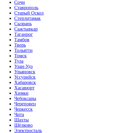
Сочи
Ставрополь
Старый Оскол
Стерлитамак
Сызрань
Сыктывкар
Таганрог
Тамбов
Тверь
Тольятти
Томск
Тула
Улан-Удэ
Ульяновск
Уссурийск
Хабаровск
Хасавюрт
Химки
Чебоксары
Череповец
Черкесск
Чита
Шахты
Щёлково
Электросталь