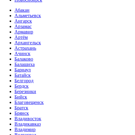
Абакан
Альметьевск
Ангарск
Арзамас
Армавир
Артём
Архангельск
Астрахань
Ачинск
Балаково
Балашиха
Барнаул
Батайск
Белгород
Бердск
Березники
Бийск
Благовещенск
Братск
Брянск
Владивосток
Владикавказ
Владимир
Волгоград