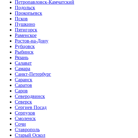
Петропавловск-Камчатский
Подольск
Прокопьевск
Псков
Пушкино
Пятигорск
Раменское
Ростов-на-Дону
Рубцовск
Рыбинск
Рязань
Салават
Самара
Санкт-Петербург
Саранск
Саратов
Саров
Северодвинск
Северск
Сергиев Посад
Серпухов
Смоленск
Сочи
Ставрополь
Старый Оскол