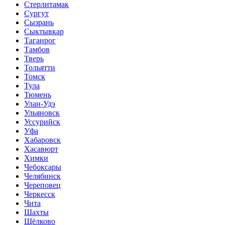
Стерлитамак
Сургут
Сызрань
Сыктывкар
Таганрог
Тамбов
Тверь
Тольятти
Томск
Тула
Тюмень
Улан-Удэ
Ульяновск
Уссурийск
Уфа
Хабаровск
Хасавюрт
Химки
Чебоксары
Челябинск
Череповец
Черкесск
Чита
Шахты
Щёлково