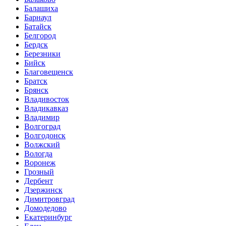
Балашиха
Барнаул
Батайск
Белгород
Бердск
Березники
Бийск
Благовещенск
Братск
Брянск
Владивосток
Владикавказ
Владимир
Волгоград
Волгодонск
Волжский
Вологда
Воронеж
Грозный
Дербент
Дзержинск
Димитровград
Домодедово
Екатеринбург