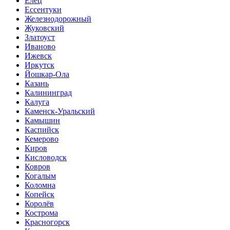
Елец
Ессентуки
Железнодорожный
Жуковский
Златоуст
Иваново
Ижевск
Иркутск
Йошкар-Ола
Казань
Калининград
Калуга
Каменск-Уральский
Камышин
Каспийск
Кемерово
Киров
Кисловодск
Ковров
Когалым
Коломна
Копейск
Королёв
Кострома
Красногорск