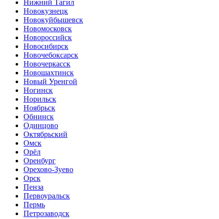
Нижний Тагил
Новокузнецк
Новокуйбышевск
Новомосковск
Новороссийск
Новосибирск
Новочебоксарск
Новочеркасск
Новошахтинск
Новый Уренгой
Ногинск
Норильск
Ноябрьск
Обнинск
Одинцово
Октябрьский
Омск
Орёл
Оренбург
Орехово-Зуево
Орск
Пенза
Первоуральск
Пермь
Петрозаводск