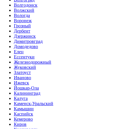
Волгодонск
Волжский
Вологда
Воронеж
Грозный
Дербент
Дзержинск
Димитровград
Домодедово
Елец
Ессентуки
Железнодорожный
Жуковский
Златоуст
Иваново
Ижевск
Йошкар-Ола
Калининград
Калуга
Каменск-Уральский
Камышин
Каспийск
Кемерово
Киров