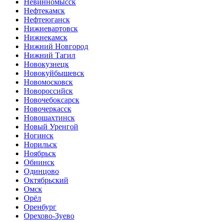
Невинномысск
Нефтекамск
Нефтеюганск
Нижневартовск
Нижнекамск
Нижний Новгород
Нижний Тагил
Новокузнецк
Новокуйбышевск
Новомосковск
Новороссийск
Новочебоксарск
Новочеркасск
Новошахтинск
Новый Уренгой
Ногинск
Норильск
Ноябрьск
Обнинск
Одинцово
Октябрьский
Омск
Орёл
Оренбург
Орехово-Зуево