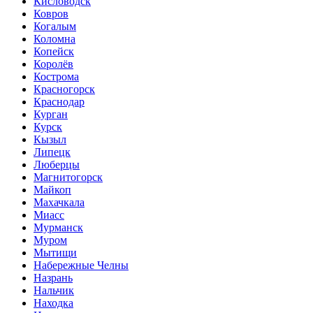
Кисловодск
Ковров
Когалым
Коломна
Копейск
Королёв
Кострома
Красногорск
Краснодар
Курган
Курск
Кызыл
Липецк
Люберцы
Магнитогорск
Майкоп
Махачкала
Миасс
Мурманск
Муром
Мытищи
Набережные Челны
Назрань
Нальчик
Находка