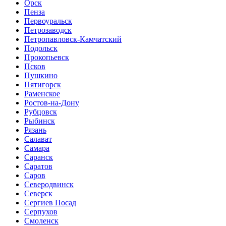
Орск
Пенза
Первоуральск
Петрозаводск
Петропавловск-Камчатский
Подольск
Прокопьевск
Псков
Пушкино
Пятигорск
Раменское
Ростов-на-Дону
Рубцовск
Рыбинск
Рязань
Салават
Самара
Саранск
Саратов
Саров
Северодвинск
Северск
Сергиев Посад
Серпухов
Смоленск